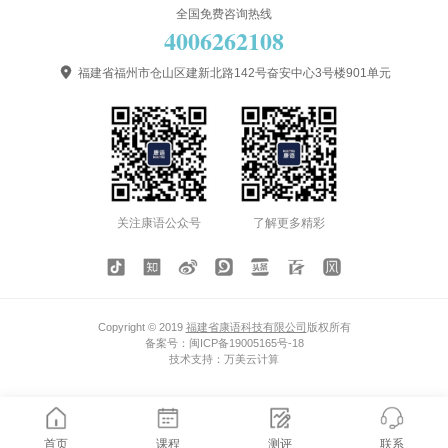
全国免费咨询热线
4006262108

福建省福州市仓山区建新北路142号奋安中心3号楼901单元
关注康语公众号
了解更多精彩
Copyright © 2019
福建省康语科技有限公司
版权所有
备案号：
闽ICP备19005165号-18
技术支持：
万美云计算
首页
课程
测评
联系