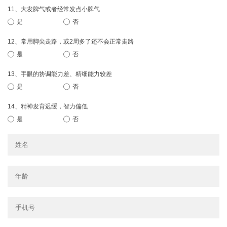
11、大发脾气或者经常发点小脾气
是
否
12、常用脚尖走路，或2周多了还不会正常走路
是
否
13、手眼的协调能力差、精细能力较差
是
否
14、精神发育迟缓，智力偏低
是
否