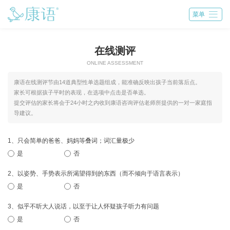

菜单
在线测评
ONLINE ASSESSMENT
康语在线测评节由14道典型性单选题组成，能准确反映出孩子当前落后点。
家长可根据孩子平时的表现，在选项中点击是否单选。
提交评估的家长将会于24小时之内收到康语咨询评估老师所提供的一对一家庭指
导建议。
1、只会简单的爸爸、妈妈等叠词；词汇量极少
是
否
2、以姿势、手势表示所渴望得到的东西（而不倾向于语言表示）
是
否
3、似乎不听大人说话，以至于让人怀疑孩子听力有问题
是
否