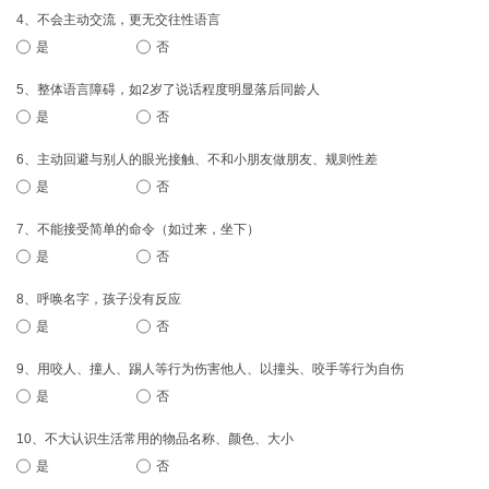
4、不会主动交流，更无交往性语言
是
否
5、整体语言障碍，如2岁了说话程度明显落后同龄人
是
否
6、主动回避与别人的眼光接触、不和小朋友做朋友、规则性差
是
否
7、不能接受简单的命令（如过来，坐下）
是
否
8、呼唤名字，孩子没有反应
是
否
9、用咬人、撞人、踢人等行为伤害他人、以撞头、咬手等行为自伤
是
否
10、不大认识生活常用的物品名称、颜色、大小
是
否