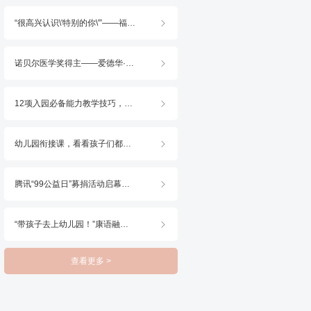
“很高兴认识\'特别的你\'”——福州康语2025火种行动・世界孤独症日公益活动顺利开展

诺贝尔医学奖得主——爱德华·莫索尔博士出任康语荣耀首席科学家，共启康复新篇

12项入园必备能力教学技巧，7天带你掌握！

幼儿园衔接课，看看孩子们都在学什么？

腾讯“99公益日”募捐活动启幕，康语邀你一块做好事！

“带孩子去上幼儿园！”康语融合直播月教你做足准备

查看更多 >