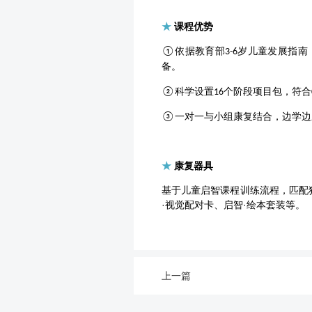
★
课程优势
依据教育部
岁儿童发展指南
①
3-6
备。
科学设置
个阶段项目包，符合
②
16
一对一与小组康复结合，边学边
③
★
康复器具
基于儿童启智课程训练流程，匹配独
·视觉配对卡、启智·绘本套装等。
上一篇