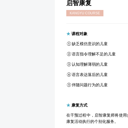
启智康复
KANGYU COURSE
★
课程对象
缺乏模仿意识的儿童
①
语言指令理解不足的儿童
②
认知理解薄弱的儿童
③
语言表达落后的儿童
④
伴随问题行为的儿童
⑤
★
康复方式
在干预过程中，启智康复师将使用
康复活动执行的个别化服务。