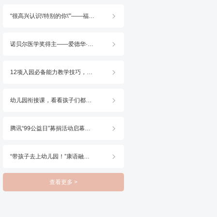
“很高兴认识\'特别的你\'”——福州康语2025火种行动・世界孤独症日公益活动顺利开展

诺贝尔医学奖得主——爱德华·莫索尔博士出任康语荣耀首席科学家，共启康复新篇

12项入园必备能力教学技巧，7天带你掌握！

幼儿园衔接课，看看孩子们都在学什么？

腾讯“99公益日”募捐活动启幕，康语邀你一块做好事！

“带孩子去上幼儿园！”康语融合直播月教你做足准备

查看更多 >