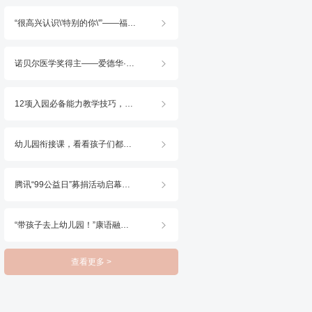
“很高兴认识\'特别的你\'”——福州康语2025火种行动・世界孤独症日公益活动顺利开展

诺贝尔医学奖得主——爱德华·莫索尔博士出任康语荣耀首席科学家，共启康复新篇

12项入园必备能力教学技巧，7天带你掌握！

幼儿园衔接课，看看孩子们都在学什么？

腾讯“99公益日”募捐活动启幕，康语邀你一块做好事！

“带孩子去上幼儿园！”康语融合直播月教你做足准备

查看更多 >