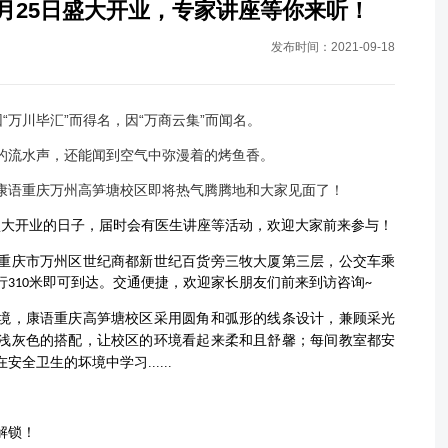
月25日盛大开业，专家讲座等你来听！
发布时间：2021-09-18
因“万川毕汇”而得名，因“万商云集”而闻名
。
的流水声，还能闻到空气中弥漫着的烤鱼香。
康语重庆万州高笋塘校区即将热气腾腾地和大家见面了！
盛大开业的日子
，
届时会有医生讲座等活动，欢迎大家前来参与
！
重庆市万州区世纪商都新世纪百货旁三牧大厦第三层，公交车乘
行
米即可到达。交通便捷，欢迎家长朋友们前来到访咨询
310
~
境，康语
重庆高笋塘校区
采用
圆角和弧形的线条设计，兼顾采光
浅灰色的搭配，让校区的环境看起来柔和且舒馨；
每间教室都安
在安全卫生的坏境中学习
......
解锁！