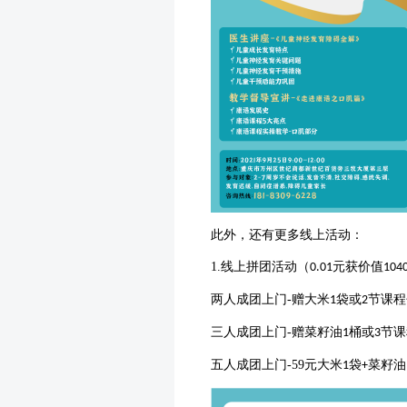
此外，还有更多线上活动：
1.
线上拼团活动（
元获价值
0.01
104
两人成团上门
-
赠大米
袋或
节课程
1
2
三人成团上门
-
赠菜籽油
桶或
节课
1
3
五人成团上门
-59
元大米
袋
菜籽油
1
+