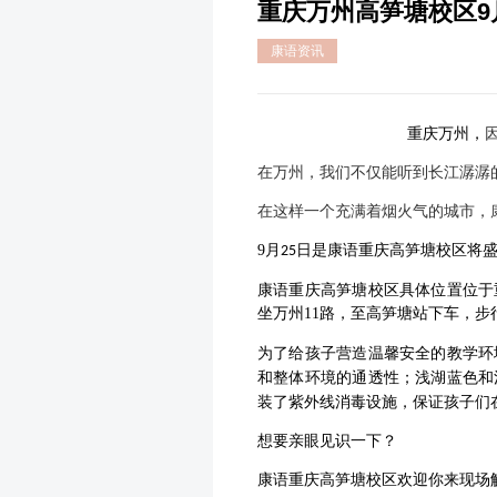
重庆万州高笋塘校区9
康语资讯
重庆万州，
在万州，我们不仅能听到长江潺潺
在这样一个充满着烟火气的城市，
9
月
日是康语重庆高笋塘校区将
25
康语重庆高笋塘校区具体位置位于
坐万州
11
路，至高笋塘站下车，步
为了给孩子营造温馨安全的教学环
和整体环境的通透性；
浅湖蓝色和
装了紫外线消毒设施，保证孩子们
想要亲眼见识一下？
康语重庆高笋塘校区
欢迎你来现场