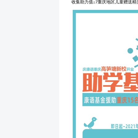
收集助力值
≥
重庆地区儿童赠送精
7