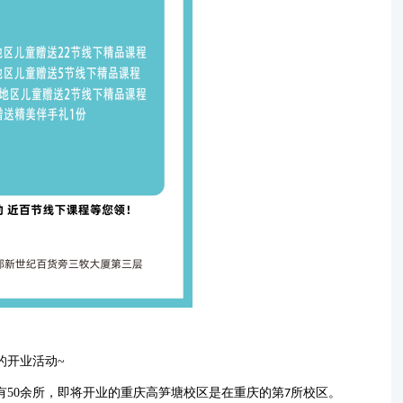
的开业活动
~
有
50
余所，即将开业的重庆高笋塘校区是在重庆的第
所校区。
7