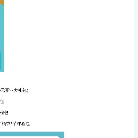
元开业大礼包）
0
包
程包
桶或
节课程包
1
5