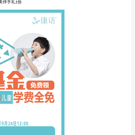
美伴手礼
份
1